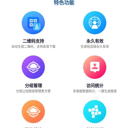
特色功能
链
接
在
二维码支持
永久有效
线
自动生成二维码，支持高清下载
生成短连接永久有效
生
成
工
分组管理
访问统计
分组让短链接管理更方便
多维度数据统计，一键生成报表
具
-
短