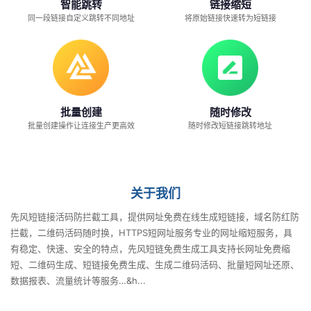
智能跳转
链接缩短
链
同一段链接自定义跳转不同地址
将原始链接快速转为短链接
接
在
线
批量创建
随时修改
批量创建操作让连接生产更高效
随时修改短链接跳转地址
生
成
关于我们
工
先风短链接活码防拦截工具，提供网址免费在线生成短链接，域名防红防
具
拦截，二维码活码随时换，HTTPS短网址服务专业的网址缩短服务，具
有稳定、快速、安全的特点，先风短链免费生成工具支持长网址免费缩
短、二维码生成、短链接免费生成、生成二维码活码、批量短网址还原、
数据报表、流量统计等服务…&h...